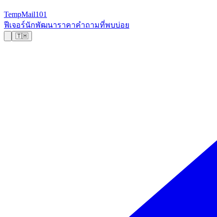
TempMail101
ฟีเจอร์
นักพัฒนา
ราคา
คำถามที่พบบ่อย
🇹🇭